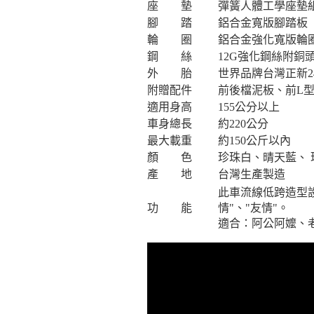
座 墊
彈簧人體工學座墊組
腳 踏
鋁合金寬版腳踏板
輪 圈
鋁合金強化寬版輪
鋼 絲
12G強化鋼絲附銅
外 胎
世界品牌台灣正新2
附贈配件
前後檔泥板、前L
適用身高
155公分以上
車身總長
約220公分
最大載重
約150公斤以內
顏 色
珍珠白、晴天藍、
產 地
台灣生產製造
此車流線低跨造型設
功 能
情"、"友情"。
適合：阿公阿嬤、