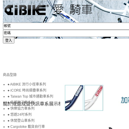
商品型錄
● AiBIKE 流行小徑車系列
● iCORE 時尚摺疊車系列
● Taiwan Top 城市通勤車系列
● 幸福親子車系列
關於成益
成益快訊
車系展示
相簿賞圖
生活專區
賞車購車
● 快樂協力車系列
● 悠遊24吋系列
● 休閒登山車系列
● Cargobike 載貨自行車