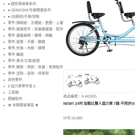
● 個性單速車系列
● OEM/ODM 外銷精選系列
● (出廠前)升級/加裝
零件-頭碗組、五通組、墊圈、上蓋
零件-變速把手、前後變速器、配件
零件-齒盤曲柄、鏈條、飛輪
零件-座墊、手握、腳踏
零件-外胎、內胎、襯帶
零件-輪組
零件-車手/立管/座管
零件-碟煞、煞把、夾器、煞車配件
零件-泥除、貨架、停車架
其他零件
§ 協力車零件區 §
工具類
商品編號：A-HG505
週邊配件
NEW!! 24吋 加勒比雙人協力車 7速-不同步(5
★ 本期精省專區 ★
NT$
16,880