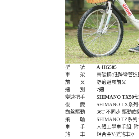
型 號
A-HG505
車 架
高碳鋼(低跨彎管造
前 叉
舒適避震前叉
速 別
7速
變速把手
SHIMANO TX5
後 變
SHIMANO TX
齒盤驅動
36T 不同步 驅動
飛 輪
SHIMANO TZ
車 手
人體工學車手組, 
煞 車
鋁合金V型煞車器