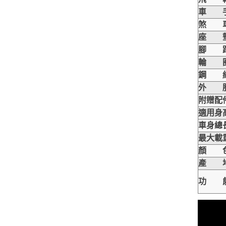
車 
煞 
座 
腳 
輪 
鋼 
外 
附贈配
適用身
車身總
最大載
顏 
產 
功 