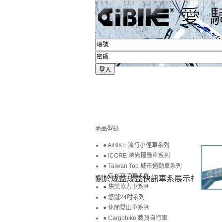
商品型錄
● AiBIKE 流行小徑車系列
● iCORE 時尚摺疊車系列
● Taiwan Top 城市通勤車系列
● 幸福親子車系列
關於成益
成益快訊
車系展示
相簿賞圖
● 快樂協力車系列
● 悠遊24吋系列
● 休閒登山車系列
● Cargobike 載貨自行車