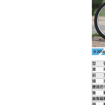
型 
車 
前 
速 
變速把
後 
齒盤驅
飛 