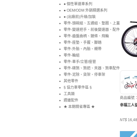
● 個性單速車系列
● OEM/ODM 外銷精選系列
● (出廠前)升級/加裝
零件-頭碗組、五通組、墊圈、上蓋
零件-變速把手、前後變速器、配件
零件-齒盤曲柄、鏈條、飛輪
零件-座墊、手握、腳踏
零件-外胎、內胎、襯帶
零件-輪組
零件-車手/立管/座管
零件-碟煞、煞把、夾器、煞車配件
零件-泥除、貨架、停車架
其他零件
§ 協力車零件區 §
工具類
商品編號：A
週邊配件
幸福三人協
★ 本期精省專區 ★
NT$
16,4