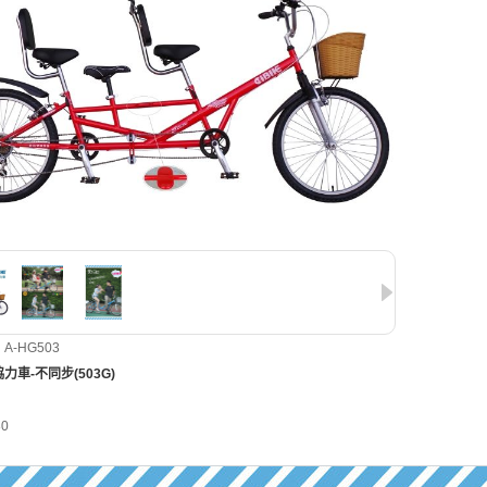
-HG503
力車-不同步(503G)
80