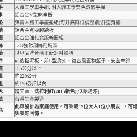
手
人體工學車手組, 附人體工學雙色透氣手握
車
鋁合金V型煞車器
墊
彈簧人體工學座墊組(可升高降低調整)附舒適背墊
踏
鋁合金寬版腳踏板
圈
鋁合金強化寬版輪圈組
絲
12G強化鋼絲附銅頭
胎
世界品牌台灣正新24吋輪胎
件
前後檔泥板、前L型貨架、復古風置物籃子、安全車鈴
高
155公分以上
長
約220公分
重
約150公斤以內
色
晴天藍、
法拉利紅(2015新色)
[低鉛烤漆]
地
台灣生產製造
此車設計為家庭使用。可乘載"2位大人1位小朋友"，可
能
與美好回憶。