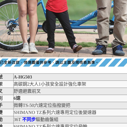
號
A-HG503
架
高碳鋼2大人1小孩安全設計強化車架
叉
舒適避震前叉
別
6速
手
微轉TS-50六速定位指撥變把
變
SHIMANO TZ系列六速專用定位後變速器
動
36T
不同步
驅動齒盤組
輪
SHIMANO TZ系列六速專用定位飛輪