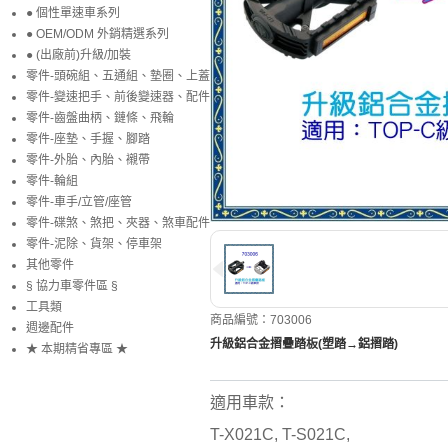
● 個性單速車系列
● OEM/ODM 外銷精選系列
● (出廠前)升級/加裝
零件-頭碗組、五通組、墊圈、上蓋
零件-變速把手、前後變速器、配件
零件-齒盤曲柄、鏈條、飛輪
零件-座墊、手握、腳踏
零件-外胎、內胎、襯帶
零件-輪組
零件-車手/立管/座管
零件-碟煞、煞把、夾器、煞車配件
零件-泥除、貨架、停車架
其他零件
§ 協力車零件區 §
工具類
商品編號：703006
週邊配件
升級鋁合金摺疊踏板(塑踏→鋁摺踏)
★ 本期精省專區 ★
適用車款：
T-X021C, T-S021C,