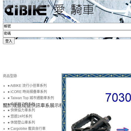
商品型錄
● AiBIKE 流行小徑車系列
● iCORE 時尚摺疊車系列
● Taiwan Top 城市通勤車系列
● 幸福親子車系列
關於成益
成益快訊
車系展示
相簿賞圖
生活專區
賞車購車
● 快樂協力車系列
● 悠遊24吋系列
● 休閒登山車系列
● Cargobike 載貨自行車