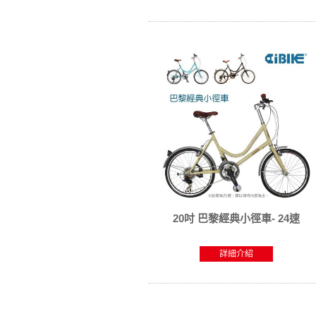
20吋 巴黎經典小徑車- 24速
詳細介紹