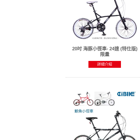
20吋 海豚小徑車- 24速 (特仕版)
限量
詳細介紹