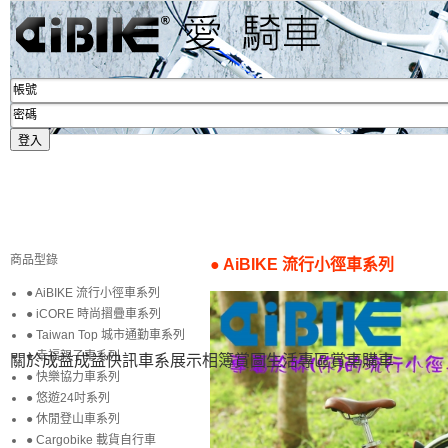
商品型錄
● AiBIKE 流行小徑車系列
● AiBIKE 流行小徑車系列
● iCORE 時尚摺疊車系列
● Taiwan Top 城市通勤車系列
● 幸福親子車系列
關於成益
成益快訊
車系展示
相簿賞圖
生活專區
賞車購車
● 快樂協力車系列
● 悠遊24吋系列
● 休閒登山車系列
● Cargobike 載貨自行車