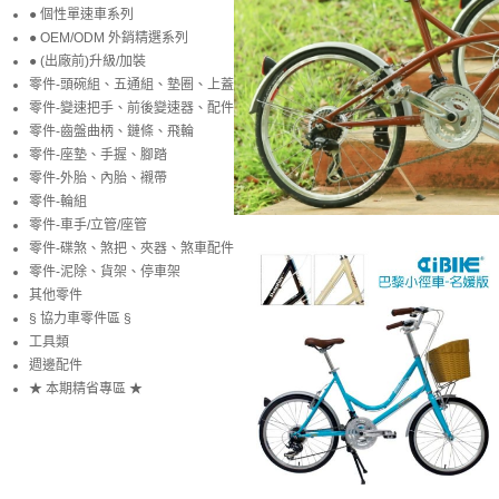
● 個性單速車系列
● OEM/ODM 外銷精選系列
● (出廠前)升級/加裝
零件-頭碗組、五通組、墊圈、上蓋
零件-變速把手、前後變速器、配件
零件-齒盤曲柄、鏈條、飛輪
零件-座墊、手握、腳踏
零件-外胎、內胎、襯帶
零件-輪組
零件-車手/立管/座管
零件-碟煞、煞把、夾器、煞車配件
零件-泥除、貨架、停車架
其他零件
§ 協力車零件區 §
工具類
週邊配件
★ 本期精省專區 ★