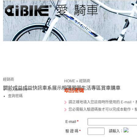
經銷商
HOME
»
經銷商
關於成益
成益快訊
車系展示
相簿賞圖
生活專區
賞車購車
加入BikeVIP
取回密碼
查詢密碼
請正確地填入您註冊時所使用的 E-mail，系
您必需輸入驗證碼後才可以完成本動作，
E-mail
*
驗 證 碼
*
請輸入：