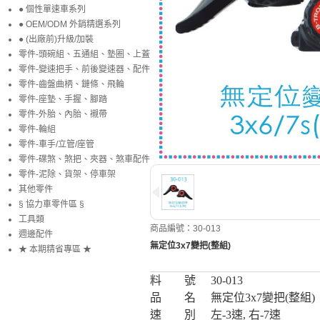
● 個性單速車系列
● OEM/ODM 外銷精選系列
● (出廠前)升級/加裝
零件-頭碗組、五通組、墊圈、上蓋
零件-變速把手、前後變速器、配件
零件-齒盤曲柄、鏈條、飛輪
零件-座墊、手握、腳踏
零件-外胎、內胎、襯帶
零件-輪組
零件-車手/立管/座管
零件-碟煞、煞把、夾器、煞車配件
零件-泥除、貨架、停車架
其他零件
§ 協力車零件區 §
工具類
商品編號：30-013
週邊配件
無定位3x7變把(整組)
★ 本期精省專區 ★
料 號
30-013
品 名
無定位3x7變把(整組)
速 別
左-3速, 右-7速