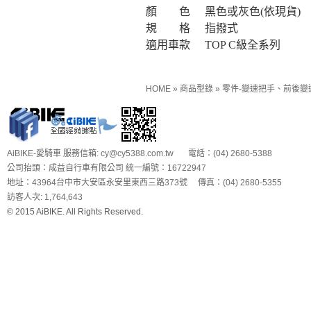
顏 色
黑色
或灰色(依現貨)
規 格
指撥式
適用車款
TOP C級全系列
HOME
»
商品型錄
»
零件-變速把手、前後變
AiBIKE-愛騎車 服務信箱: cy@cy5388.com.tw 電話：(04) 2680-5388
公司抬頭：成益自行車有限公司 統一編號：16722947
地址：43964台中市大安區永安里東西三路373號 傳真：(04) 2680-5355
訪客人次: 1,764,643
© 2015 AiBIKE. All Rights Reserved.