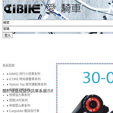
商品型錄
● AiBIKE 流行小徑車系列
● iCORE 時尚摺疊車系列
● Taiwan Top 城市通勤車系列
● 幸福親子車系列
關於成益
成益快訊
車系展示
相簿賞圖
生活專區
賞車購車
● 快樂協力車系列
● 悠遊24吋系列
● 休閒登山車系列
● Cargobike 載貨自行車