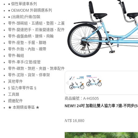
● 個性單速車系列
● OEM/ODM 外銷精選系列
● (出廠前)升級/加裝
零件-頭碗組、五通組、墊圈、上蓋
零件-變速把手、前後變速器、配件
零件-齒盤曲柄、鏈條、飛輪
零件-座墊、手握、腳踏
零件-外胎、內胎、襯帶
零件-輪組
零件-車手/立管/座管
零件-碟煞、煞把、夾器、煞車配件
零件-泥除、貨架、停車架
其他零件
§ 協力車零件區 §
工具類
商品編號：A-HG505
週邊配件
NEW!! 24吋 加勒比雙人協力車 7速-不同步(5
★ 本期精省專區 ★
NT$
16,880