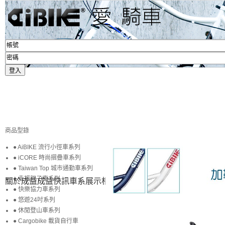
商品型錄
● AiBIKE 流行小徑車系列
● iCORE 時尚摺疊車系列
● Taiwan Top 城市通勤車系列
● 幸福親子車系列
關於成益
成益快訊
車系展示
相簿賞圖
生活專區
賞車購車
● 快樂協力車系列
● 悠遊24吋系列
● 休閒登山車系列
● Cargobike 載貨自行車