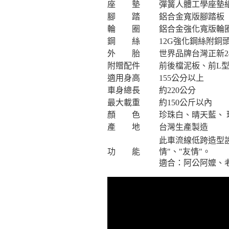
座 墊
彈簧人體工學座墊組
腳 踏
鋁合金寬版腳踏板
輪 圈
鋁合金強化寬版輪
鋼 絲
12G強化鋼絲附銅
外 胎
世界品牌台灣正新2
附贈配件
前後檔泥板、前L
適用身高
155公分以上
車身總長
約220公分
最大載重
約150公斤以內
顏 色
珍珠白、晴天藍、
產 地
台灣生產製造
此車流線低跨造型設
功 能
情"、"友情"。
適合：阿公阿嬤、