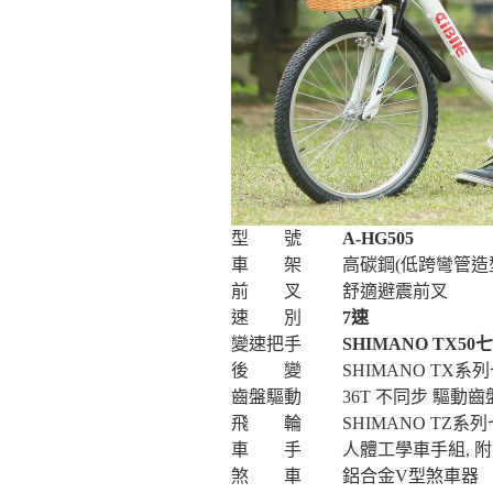
型 號
A-HG505
車 架
高碳鋼(低跨彎管造
前 叉
舒適避震前叉
速 別
7速
變速把手
SHIMANO TX5
後 變
SHIMANO TX
齒盤驅動
36T 不同步 驅動
飛 輪
SHIMANO TZ
車 手
人體工學車手組, 
煞 車
鋁合金V型煞車器