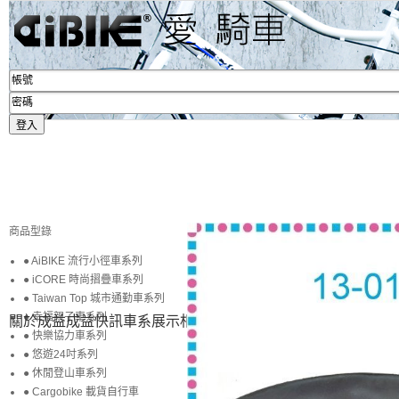
商品型錄
● AiBIKE 流行小徑車系列
● iCORE 時尚摺疊車系列
● Taiwan Top 城市通勤車系列
● 幸福親子車系列
關於成益
成益快訊
車系展示
相簿賞圖
生活專區
賞車購車
● 快樂協力車系列
● 悠遊24吋系列
● 休閒登山車系列
● Cargobike 載貨自行車