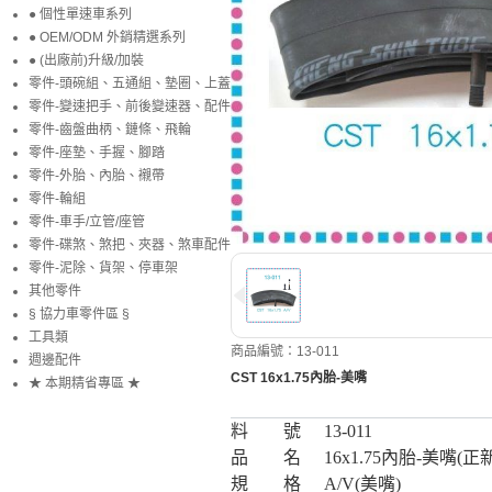
● 個性單速車系列
● OEM/ODM 外銷精選系列
● (出廠前)升級/加裝
零件-頭碗組、五通組、墊圈、上蓋
零件-變速把手、前後變速器、配件
零件-齒盤曲柄、鏈條、飛輪
零件-座墊、手握、腳踏
零件-外胎、內胎、襯帶
零件-輪組
零件-車手/立管/座管
零件-碟煞、煞把、夾器、煞車配件
零件-泥除、貨架、停車架
其他零件
§ 協力車零件區 §
工具類
商品編號：13-011
週邊配件
CST 16x1.75內胎-美嘴
★ 本期精省專區 ★
料 號
13-011
品 名
16x1.75內胎-美嘴(正新
規 格
A/V(美嘴)