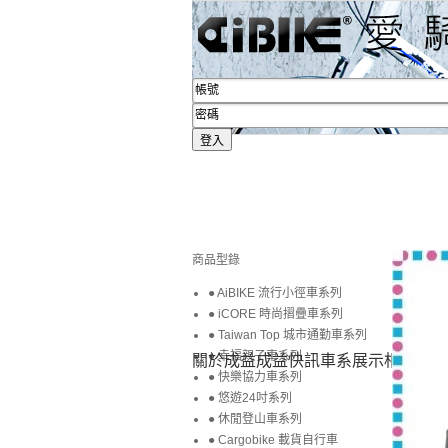
商品型錄
● AiBIKE 流行小徑車系列
● iCORE 時尚摺疊車系列
● Taiwan Top 城市通勤車系列
● 幸福親子車系列
關於成益
成益快訊
車系展示
相簿賞圖
● 快樂協力車系列
● 悠遊24吋系列
● 休閒登山車系列
● Cargobike 載貨自行車