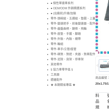
● 個性單速車系列
● OEM/ODM 外銷精選系列
● (出廠前)升級/加裝
零件-頭碗組、五通組、墊圈、上蓋
零件-變速把手、前後變速器、配件
零件-齒盤曲柄、鏈條、飛輪
零件-座墊、手握、腳踏
零件-外胎、內胎、襯帶
零件-輪組
零件-車手/立管/座管
零件-碟煞、煞把、夾器、煞車配件
零件-泥除、貨架、停車架
其他零件
§ 協力車零件區 §
工具類
商品編號：1
週邊配件
20x1.75
★ 本期精省專區 ★
料 
品 
規 