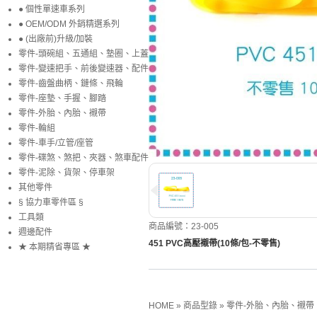
● 個性單速車系列
● OEM/ODM 外銷精選系列
● (出廠前)升級/加裝
零件-頭碗組、五通組、墊圈、上蓋
零件-變速把手、前後變速器、配件
零件-齒盤曲柄、鏈條、飛輪
零件-座墊、手握、腳踏
零件-外胎、內胎、襯帶
零件-輪組
零件-車手/立管/座管
零件-碟煞、煞把、夾器、煞車配件
零件-泥除、貨架、停車架
其他零件
§ 協力車零件區 §
工具類
商品編號：23-005
週邊配件
451 PVC高壓襯帶(10條/包-不零售)
★ 本期精省專區 ★
HOME
»
商品型錄
»
零件-外胎、內胎、襯帶