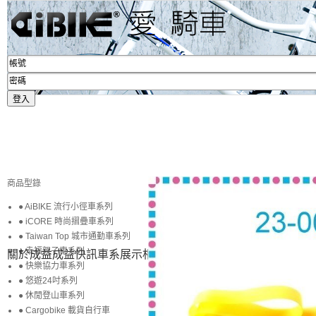
商品型錄
● AiBIKE 流行小徑車系列
● iCORE 時尚摺疊車系列
● Taiwan Top 城市通勤車系列
● 幸福親子車系列
關於成益
成益快訊
車系展示
相簿賞圖
生活專區
賞車購車
● 快樂協力車系列
● 悠遊24吋系列
● 休閒登山車系列
● Cargobike 載貨自行車