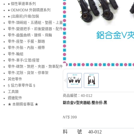
● 個性單速車系列
● OEM/ODM 外銷精選系列
● (出廠前)升級/加裝
零件-頭碗組、五通組、墊圈、上蓋
零件-變速把手、前後變速器、配件
零件-齒盤曲柄、鏈條、飛輪
零件-座墊、手握、腳踏
零件-外胎、內胎、襯帶
零件-輪組
零件-車手/立管/座管
零件-碟煞、煞把、夾器、煞車配件
零件-泥除、貨架、停車架
其他零件
§ 協力車零件區 §
工具類
商品編號：40-012
週邊配件
鋁合金V型夾器組-整台份-黑
★ 本期精省專區 ★
NT$
399
料 號
40-012