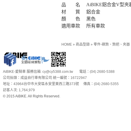
AiBIKE鋁合金V型夾
品 名
材 質
鋁合金
顏 色
黑色
適用車款
所有車款
HOME
»
商品型錄
»
零件-碟煞、煞把、夾器
AiBIKE-愛騎車 服務信箱: cy@cy5388.com.tw 電話：(04) 2680-5388
公司抬頭：成益自行車有限公司 統一編號：16722947
地址：43964台中市大安區永安里東西三路373號 傳真：(04) 2680-5355
訪客人次: 1,764,979
© 2015 AiBIKE. All Rights Reserved.