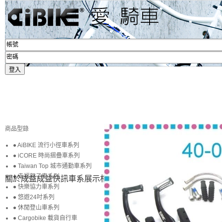
商品型錄
● AiBIKE 流行小徑車系列
● iCORE 時尚摺疊車系列
● Taiwan Top 城市通勤車系列
● 幸福親子車系列
關於成益
成益快訊
車系展示
相簿賞圖
生活專區
賞車購車
● 快樂協力車系列
● 悠遊24吋系列
● 休閒登山車系列
● Cargobike 載貨自行車