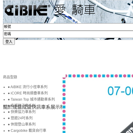
商品型錄
● AiBIKE 流行小徑車系列
● iCORE 時尚摺疊車系列
● Taiwan Top 城市通勤車系列
● 幸福親子車系列
關於成益
成益快訊
車系展示
相簿賞圖
生活專區
賞車購車
● 快樂協力車系列
● 悠遊24吋系列
● 休閒登山車系列
● Cargobike 載貨自行車