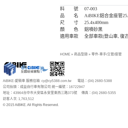
料 號
07-003
品 名
AiBIKE鋁合金座管25.
尺 寸
25.4x400mm
顏 色
鋁噴砂黑
適用車款
全部車款(登山車, 復古
HOME
»
商品型錄
»
零件-車手/立管/座管
AiBIKE-愛騎車 服務信箱: cy@cy5388.com.tw 電話：(04) 2680-5388
公司抬頭：成益自行車有限公司 統一編號：16722947
地址：43964台中市大安區永安里東西三路373號 傳真：(04) 2680-5355
訪客人次: 1,763,512
© 2015 AiBIKE. All Rights Reserved.