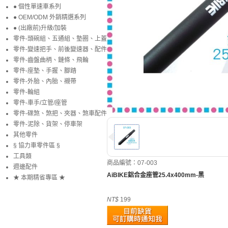
● 個性單速車系列
● OEM/ODM 外銷精選系列
● (出廠前)升級/加裝
零件-頭碗組、五通組、墊圈、上蓋
零件-變速把手、前後變速器、配件
零件-齒盤曲柄、鏈條、飛輪
零件-座墊、手握、腳踏
零件-外胎、內胎、襯帶
零件-輪組
零件-車手/立管/座管
零件-碟煞、煞把、夾器、煞車配件
零件-泥除、貨架、停車架
其他零件
§ 協力車零件區 §
工具類
商品編號：07-003
週邊配件
AiBIKE鋁合金座管25.4x400mm-黑
★ 本期精省專區 ★
NT$
199