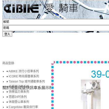
商品型錄
● AiBIKE 流行小徑車系列
● iCORE 時尚摺疊車系列
● Taiwan Top 城市通勤車系列
● 幸福親子車系列
關於成益
成益快訊
車系展示
相簿賞圖
生活專區
賞車購車
● 快樂協力車系列
● 悠遊24吋系列
● 休閒登山車系列
● Cargobike 載貨自行車