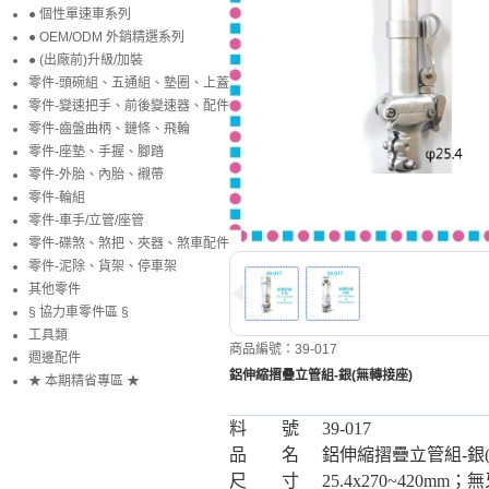
● 個性單速車系列
● OEM/ODM 外銷精選系列
● (出廠前)升級/加裝
零件-頭碗組、五通組、墊圈、上蓋
零件-變速把手、前後變速器、配件
零件-齒盤曲柄、鏈條、飛輪
零件-座墊、手握、腳踏
零件-外胎、內胎、襯帶
零件-輪組
零件-車手/立管/座管
零件-碟煞、煞把、夾器、煞車配件
零件-泥除、貨架、停車架
其他零件
§ 協力車零件區 §
工具類
商品編號：39-017
週邊配件
鋁伸縮摺疊立管組-銀(無轉接座)
★ 本期精省專區 ★
料 號
39-017
品 名
鋁伸縮摺疊立管組-銀
尺 寸
25.4x270~420mm；無