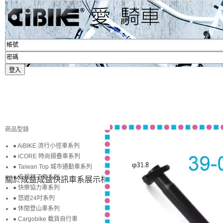
商品型錄
● AiBIKE 流行小徑車系列
● iCORE 時尚摺疊車系列
● Taiwan Top 城市通勤車系列
● 幸福親子車系列
關於成益
成益快訊
車系展示
相簿賞圖
生活專區
賞車購車
● 快樂協力車系列
● 悠遊24吋系列
● 休閒登山車系列
● Cargobike 載貨自行車