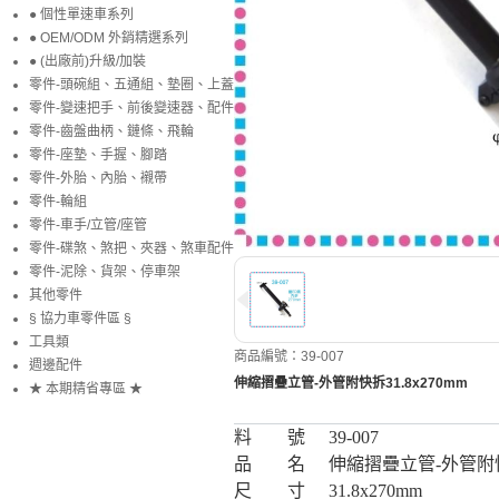
● 個性單速車系列
● OEM/ODM 外銷精選系列
● (出廠前)升級/加裝
零件-頭碗組、五通組、墊圈、上蓋
零件-變速把手、前後變速器、配件
零件-齒盤曲柄、鏈條、飛輪
零件-座墊、手握、腳踏
零件-外胎、內胎、襯帶
零件-輪組
零件-車手/立管/座管
零件-碟煞、煞把、夾器、煞車配件
零件-泥除、貨架、停車架
其他零件
§ 協力車零件區 §
工具類
商品編號：39-007
週邊配件
伸縮摺疊立管-外管附快拆31.8x270mm
★ 本期精省專區 ★
料 號
39-007
品 名
伸縮摺疊立管-外管附快拆
尺 寸
31.8x270mm