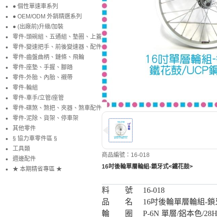
● 個性單速車系列
● OEM/ODM 外銷精選系列
● (出廠前)升級/加裝
零件-頭碗組、五通組、墊圈、上蓋
零件-變速把手、前後變速器、配件
零件-齒盤曲柄、鏈條、飛輪
零件-座墊、手握、腳踏
零件-外胎、內胎、襯帶
零件-輪組
零件-車手/立管/座管
零件-碟煞、煞把、夾器、煞車配件
零件-泥除、貨架、停車架
其他零件
§ 協力車零件區 §
工具類
商品編號：16-018
週邊配件
16吋後輪單層輪組-鎖牙式<鐵花鼓>
★ 本期精省專區 ★
料 號
16-018
品 名
16吋後輪單層輪組-鎖
輪 圈
P-6N 單層/鋁本色/28