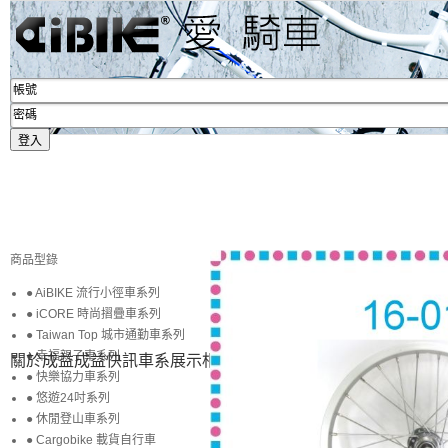
商品型錄
● AiBIKE 流行小徑車系列
● iCORE 時尚摺疊車系列
● Taiwan Top 城市通勤車系列
● 幸福親子車系列
關於成益
成益快訊
車系展示
相簿賞圖
生活專區
賞車購車
● 快樂協力車系列
● 悠遊24吋系列
● 休閒登山車系列
● Cargobike 載貨自行車