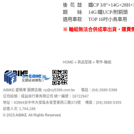
後 花 鼓
鐵CP 3/8"×14G×28H
鋼 絲
14G/鐵UCP/附銅頭
適用車款
TOP 16吋小鳥車用
※ 輪組無法合併成車出貨，運費
HOME
»
商品型錄
»
零件-輪組
AiBIKE-愛騎車 服務信箱: cy@cy5388.com.tw 電話：(04) 2680-5388
公司抬頭：成益自行車有限公司 統一編號：16722947
地址：43964台中市大安區永安里東西三路373號 傳真：(04) 2680-5355
訪客人次: 1,764,188
© 2015 AiBIKE. All Rights Reserved.