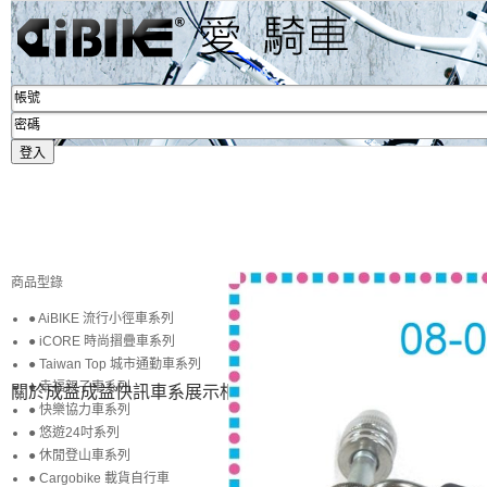
商品型錄
● AiBIKE 流行小徑車系列
● iCORE 時尚摺疊車系列
● Taiwan Top 城市通勤車系列
● 幸福親子車系列
關於成益
成益快訊
車系展示
相簿賞圖
生活專區
賞車購車
● 快樂協力車系列
● 悠遊24吋系列
● 休閒登山車系列
● Cargobike 載貨自行車