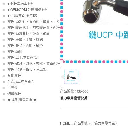
● 個性單速車系列
● OEM/ODM 外銷精選系列
● (出廠前)升級/加裝
零件-頭碗組、五通組、墊圈、上蓋
零件-變速把手、前後變速器、配件
零件-齒盤曲柄、鏈條、飛輪
零件-座墊、手握、腳踏
零件-外胎、內胎、襯帶
零件-輪組
零件-車手/立管/座管
零件-碟煞、煞把、夾器、煞車配件
零件-泥除、貨架、停車架
其他零件
§ 協力車零件區 §
工具類
商品編號：08-006
週邊配件
協力車用座管快拆
★ 本期精省專區 ★
HOME
»
商品型錄
»
§ 協力車零件區 §