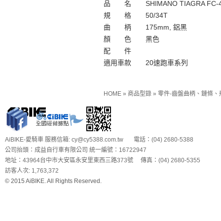
品 名
SHIMANO TIAGRA F
規 格
50/34T
曲 柄
175mm, 鋁黑
顏 色
黑色
配 件
適用車款
20速跑車系列
HOME
»
商品型錄
»
零件-齒盤曲柄、鏈條、
AiBIKE-愛騎車 服務信箱: cy@cy5388.com.tw 電話：(04) 2680-5388
公司抬頭：成益自行車有限公司 統一編號：16722947
地址：43964台中市大安區永安里東西三路373號 傳真：(04) 2680-5355
訪客人次: 1,763,372
© 2015 AiBIKE. All Rights Reserved.