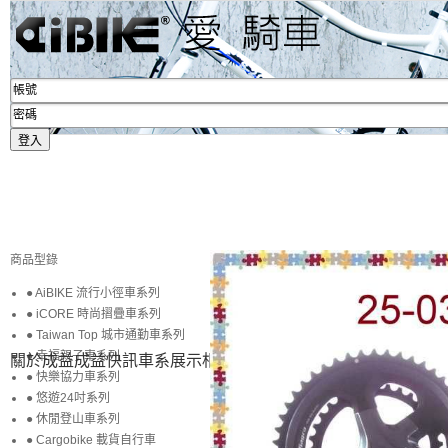
商品型錄
● AiBIKE 流行小徑車系列
● iCORE 時尚摺疊車系列
● Taiwan Top 城市通勤車系列
● 幸福親子車系列
關於成益
成益快訊
車系展示
相簿賞圖
生活專區
賞車購車
● 快樂協力車系列
● 悠遊24吋系列
● 休閒登山車系列
● Cargobike 載貨自行車