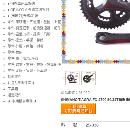
● 個性單速車系列
● OEM/ODM 外銷精選系列
● (出廠前)升級/加裝
零件-頭碗組、五通組、墊圈、上蓋
零件-變速把手、前後變速器、配件
零件-齒盤曲柄、鏈條、飛輪
零件-座墊、手握、腳踏
零件-外胎、內胎、襯帶
零件-輪組
零件-車手/立管/座管
零件-碟煞、煞把、夾器、煞車配件
零件-泥除、貨架、停車架
其他零件
§ 協力車零件區 §
工具類
商品編號：25-030
週邊配件
SHIMANO TIAGRA FC-4700 50/34T齒
★ 本期精省專區 ★
料 號
25-030