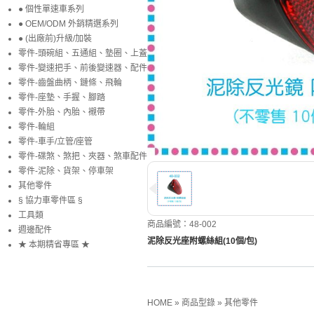
● 個性單速車系列
● OEM/ODM 外銷精選系列
● (出廠前)升級/加裝
零件-頭碗組、五通組、墊圈、上蓋
零件-變速把手、前後變速器、配件
零件-齒盤曲柄、鏈條、飛輪
零件-座墊、手握、腳踏
零件-外胎、內胎、襯帶
零件-輪組
零件-車手/立管/座管
零件-碟煞、煞把、夾器、煞車配件
零件-泥除、貨架、停車架
其他零件
§ 協力車零件區 §
工具類
商品編號：48-002
週邊配件
泥除反光座附螺絲組(10個/包)
★ 本期精省專區 ★
HOME
»
商品型錄
»
其他零件