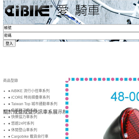
商品型錄
● AiBIKE 流行小徑車系列
● iCORE 時尚摺疊車系列
● Taiwan Top 城市通勤車系列
● 幸福親子車系列
關於成益
成益快訊
車系展示
相簿賞圖
生活專區
賞車購車
● 快樂協力車系列
● 悠遊24吋系列
● 休閒登山車系列
● Cargobike 載貨自行車