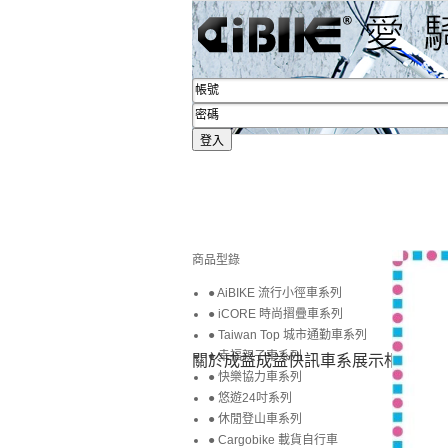
商品型錄
● AiBIKE 流行小徑車系列
● iCORE 時尚摺疊車系列
● Taiwan Top 城市通勤車系列
● 幸福親子車系列
關於成益
成益快訊
車系展示
相簿賞圖
● 快樂協力車系列
● 悠遊24吋系列
● 休閒登山車系列
● Cargobike 載貨自行車