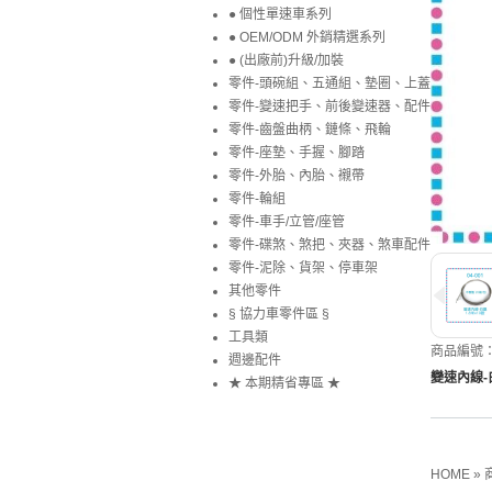
● 個性單速車系列
● OEM/ODM 外銷精選系列
● (出廠前)升級/加裝
零件-頭碗組、五通組、墊圈、上蓋
零件-變速把手、前後變速器、配件
零件-齒盤曲柄、鏈條、飛輪
零件-座墊、手握、腳踏
零件-外胎、內胎、襯帶
零件-輪組
零件-車手/立管/座管
零件-碟煞、煞把、夾器、煞車配件
零件-泥除、貨架、停車架
其他零件
§ 協力車零件區 §
工具類
商品編號：0
週邊配件
變速內線-白
★ 本期精省專區 ★
HOME
»