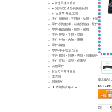
● 個性單速車系列
● OEM/ODM 外銷精選系列
● (出廠前)升級/加裝
零件-頭碗組、五通組、墊圈、上蓋
零件-變速把手、前後變速器、配件
零件-齒盤曲柄、鏈條、飛輪
零件-座墊、手握、腳踏
零件-外胎、內胎、襯帶
零件-輪組
零件-車手/立管/座管
零件-碟煞、煞把、夾器、煞車配件
零件-泥除、貨架、停車架
其他零件
§ 協力車零件區 §
工具類
商品編號：1
週邊配件
CST 24x
★ 本期精省專區 ★
料 