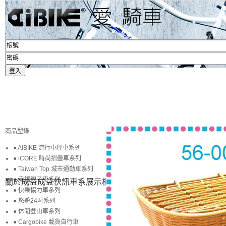
商品型錄
● AiBIKE 流行小徑車系列
● iCORE 時尚摺疊車系列
● Taiwan Top 城市通勤車系列
● 幸福親子車系列
關於成益
成益快訊
車系展示
相簿賞圖
生活專區
賞車購車
● 快樂協力車系列
● 悠遊24吋系列
● 休閒登山車系列
● Cargobike 載貨自行車