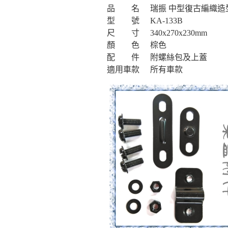
品 名
瑞振 中型復古編織造
型 號
KA-133B
尺 寸
340x270x230mm
顏 色
棕色
配 件
附螺絲包及上蓋
適用車款
所有車款