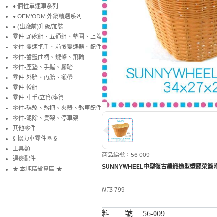
● 個性單速車系列
● OEM/ODM 外銷精選系列
● (出廠前)升級/加裝
零件-頭碗組、五通組、墊圈、上蓋
零件-變速把手、前後變速器、配件
零件-齒盤曲柄、鏈條、飛輪
零件-座墊、手握、腳踏
零件-外胎、內胎、襯帶
零件-輪組
零件-車手/立管/座管
零件-碟煞、煞把、夾器、煞車配件
零件-泥除、貨架、停車架
其他零件
§ 協力車零件區 §
工具類
商品編號：56-009
週邊配件
SUNNYWHEEL中型復古編織造型塑膠菜籃
★ 本期精省專區 ★
NT$
799
料 號
56-009