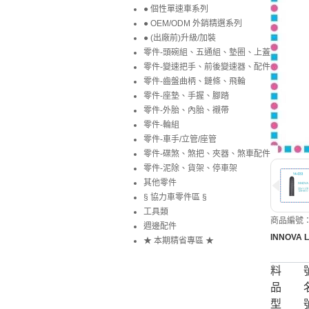
● 個性單速車系列
● OEM/ODM 外銷精選系列
● (出廠前)升級/加裝
零件-頭碗組、五通組、墊圈、上蓋
零件-變速把手、前後變速器、配件
零件-齒盤曲柄、鏈條、飛輪
零件-座墊、手握、腳踏
零件-外胎、內胎、襯帶
零件-輪組
零件-車手/立管/座管
零件-碟煞、煞把、夾器、煞車配件
零件-泥除、貨架、停車架
其他零件
§ 協力車零件區 §
工具類
商品編號：1
週邊配件
INNOVA 
★ 本期精省專區 ★
料 
品 
型 