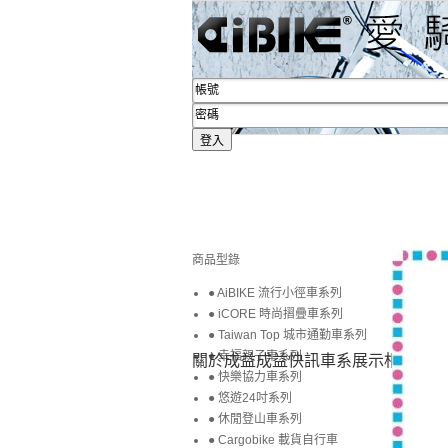
商品型錄
● AiBIKE 流行小徑車系列
● iCORE 時尚摺疊車系列
● Taiwan Top 城市通勤車系列
● 幸福親子車系列
關於成益
成益快訊
車系展示
相簿賞圖
● 快樂協力車系列
● 悠遊24吋系列
● 休閒登山車系列
● Cargobike 載貨自行車