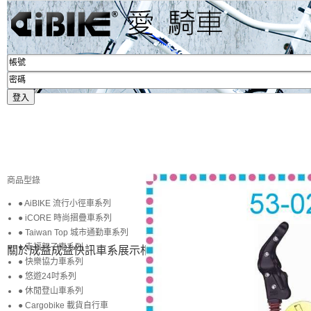
商品型錄
● AiBIKE 流行小徑車系列
● iCORE 時尚摺疊車系列
● Taiwan Top 城市通勤車系列
● 幸福親子車系列
關於成益
成益快訊
車系展示
相簿賞圖
生活專區
賞車購車
● 快樂協力車系列
● 悠遊24吋系列
● 休閒登山車系列
● Cargobike 載貨自行車