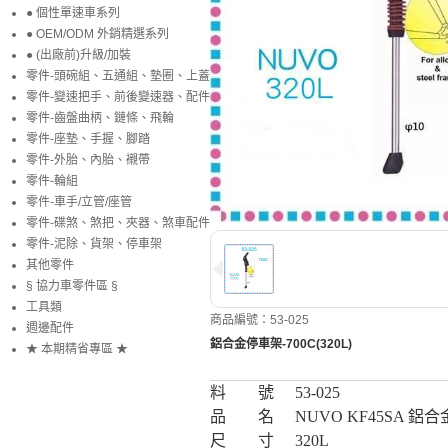
● 個性單速車系列
● OEM/ODM 外銷精選系列
● (出廠前)升級/加裝
零件-頭碗組、五通組、墊圈、上蓋
零件-變速把手、前後變速器、配件
零件-齒盤曲柄、鏈條、飛輪
零件-座墊、手握、腳踏
零件-外胎、內胎、襯帶
零件-輪組
零件-車手/立管/座管
零件-碟煞、煞把、夾器、煞車配件
零件-泥除、貨架、停車架
其他零件
§ 協力車零件區 §
工具類
商品編號：53-025
週邊配件
鋁合金停車架-700C(320L)
★ 本期精省專區 ★
料 號
53-025
品 名
NUVO KF45SA 鋁合
尺 寸
320L