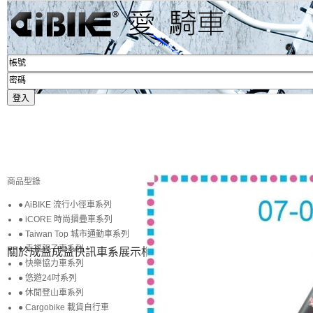
商品型錄
● AiBIKE 流行小徑車系列
● iCORE 時尚摺疊車系列
● Taiwan Top 城市通勤車系列
● 幸福親子車系列
關於成益
成益快訊
車系展示
相簿賞圖
生活專區
賞車購車
● 快樂協力車系列
● 悠遊24吋系列
● 休閒登山車系列
● Cargobike 載貨自行車