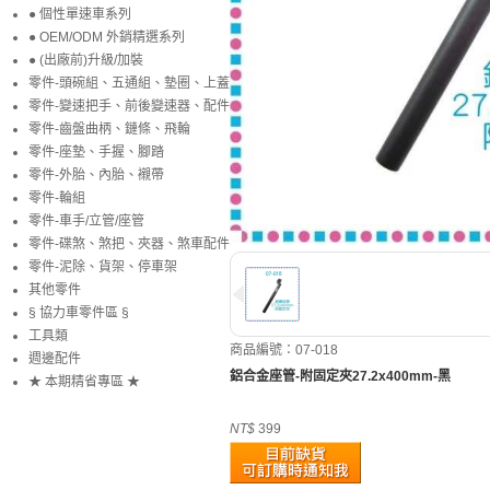
● 個性單速車系列
● OEM/ODM 外銷精選系列
● (出廠前)升級/加裝
零件-頭碗組、五通組、墊圈、上蓋
零件-變速把手、前後變速器、配件
零件-齒盤曲柄、鏈條、飛輪
零件-座墊、手握、腳踏
零件-外胎、內胎、襯帶
零件-輪組
零件-車手/立管/座管
零件-碟煞、煞把、夾器、煞車配件
零件-泥除、貨架、停車架
其他零件
§ 協力車零件區 §
工具類
商品編號：07-018
週邊配件
鋁合金座管-附固定夾27.2x400mm-黑
★ 本期精省專區 ★
NT$
399