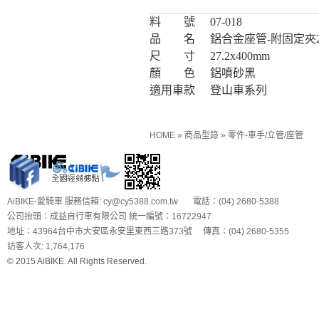
料 號
07-018
品 名
鋁合金座管-附固定夾27.
尺 寸
27.2x400mm
顏 色
鋁噴砂黑
適用車款
登山車系列
HOME
»
商品型錄
»
零件-車手/立管/座管
AiBIKE-愛騎車 服務信箱: cy@cy5388.com.tw 電話：(04) 2680-5388
公司抬頭：成益自行車有限公司 統一編號：16722947
地址：43964台中市大安區永安里東西三路373號 傳真：(04) 2680-5355
訪客人次: 1,764,176
© 2015 AiBIKE. All Rights Reserved.