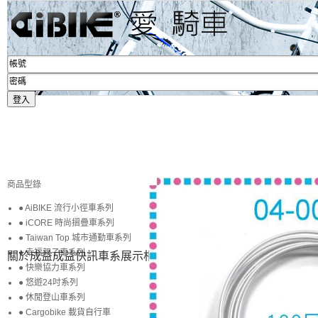
商品型錄
● AiBIKE 流行小徑車系列
● iCORE 時尚摺疊車系列
● Taiwan Top 城市通勤車系列
● 幸福親子車系列
關於成益
成益快訊
車系展示
相簿賞圖
生活專區
賞車購車
● 快樂協力車系列
● 悠遊24吋系列
● 休閒登山車系列
● Cargobike 載貨自行車