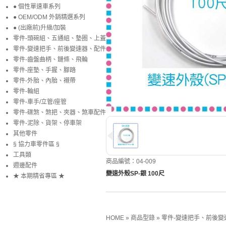
● 個性單速車系列
● OEM/ODM 外銷精選系列
● (出廠前)升級/加裝
零件-頭碗組、五通組、墊圈、上蓋
零件-變速把手、前後變速器、配件
零件-齒盤曲柄、鏈條、飛輪
零件-座墊、手握、腳踏
零件-外胎、內胎、襯帶
零件-輪組
零件-車手/立管/座管
零件-碟煞、煞把、夾器、煞車配件
零件-泥除、貨架、停車架
其他零件
§ 協力車零件區 §
工具類
商品編號：04-009
週邊配件
變速外殼SP-銀 100尺
★ 本期精省專區 ★
HOME
»
商品型錄
»
零件-變速把手、前後變