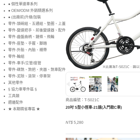
● 個性單速車系列
● OEM/ODM 外銷精選系列
● (出廠前)升級/加裝
零件-頭碗組、五通組、墊圈、上蓋
零件-變速把手、前後變速器、配件
零件-齒盤曲柄、鏈條、飛輪
零件-座墊、手握、腳踏
零件-外胎、內胎、襯帶
零件-輪組
零件-車手/立管/座管
零件-碟煞、煞把、夾器、煞車配件
零件-泥除、貨架、停車架
其他零件
§ 協力車零件區 §
工具類
商品編號：T-S021C
週邊配件
20吋 S型小徑車-21速(入門款C車)
★ 本期精省專區 ★
NT$
5,280