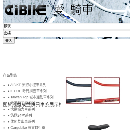
商品型錄
● AiBIKE 流行小徑車系列
● iCORE 時尚摺疊車系列
● Taiwan Top 城市通勤車系列
● 幸福親子車系列
關於成益
成益快訊
車系展示
相簿賞圖
生活專區
賞車購車
● 快樂協力車系列
● 悠遊24吋系列
● 休閒登山車系列
● Cargobike 載貨自行車