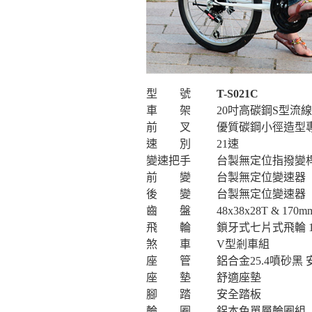
型 號
T-S021C
車 架
20吋高碳鋼S型流
前 叉
優質碳鋼小徑造型
速 別
21速
變速把手
台製無定位指撥變桿
前 變
台製無定位變速器
後 變
台製無定位變速器
齒 盤
48x38x28T & 1
飛 輪
鎖牙式七片式飛輪 14
煞 車
V型剎車組
座 管
鋁合金25.4噴砂黑
座 墊
舒適座墊
腳 踏
安全踏板
輪 圈
鋁本色單層輪圈組