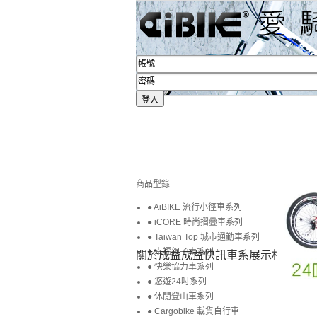
商品型錄
● AiBIKE 流行小徑車系列
● iCORE 時尚摺疊車系列
● Taiwan Top 城市通勤車系列
● 幸福親子車系列
關於成益
成益快訊
車系展示
相簿賞圖
● 快樂協力車系列
● 悠遊24吋系列
● 休閒登山車系列
● Cargobike 載貨自行車