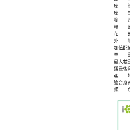
座 
座 
腳 
輪 
花 
外 
加值配
車 
最大載
摺疊後
產 
適合身
顏 