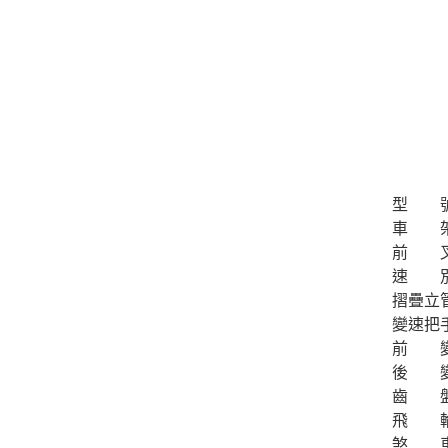
型 
車 
前 
速 
摺疊立
變速把
前 
後 
齒 
飛 
煞 