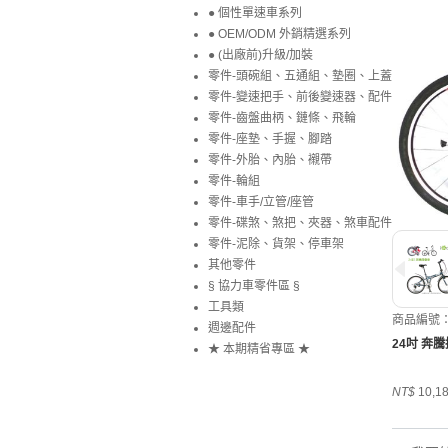
● 個性單速車系列
● OEM/ODM 外銷精選系列
● (出廠前)升級/加裝
零件-頭碗組、五通組、墊圈、上蓋
零件-變速把手、前後變速器、配件
零件-齒盤曲柄、鏈條、飛輪
零件-座墊、手握、腳踏
零件-外胎、內胎、襯帶
零件-輪組
零件-車手/立管/座管
零件-碟煞、煞把、夾器、煞車配件
零件-泥除、貨架、停車架
其他零件
§ 協力車零件區 §
工具類
商品編號：I
週邊配件
24吋 奔騰
★ 本期精省專區 ★
NT$
10,1