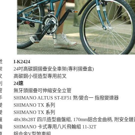
號
I-K2424
架
24吋高碳鋼摺疊安全車架(專利摺疊盒)
叉
高碳鋼小徑造型專用前叉
別
24速
管
無牙頭摺疊可伸縮安全立管
手
SHIMANO ALTUS ST-EF51 煞/變合一 指撥變速器
變
SHIMANO TX 系列
變
SHIMANO TX 系列
盤
48x38x28T 四爪造型齒盤組, 170mm鋁合金曲柄, 附安全鏈
輪
SHIMANO 卡式專用八片飛輪組 11-32T
車
鋁合金V型煞車組