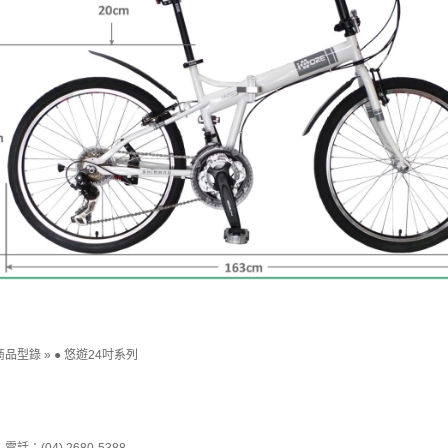
商品型錄
»
● 悠遊24吋系列