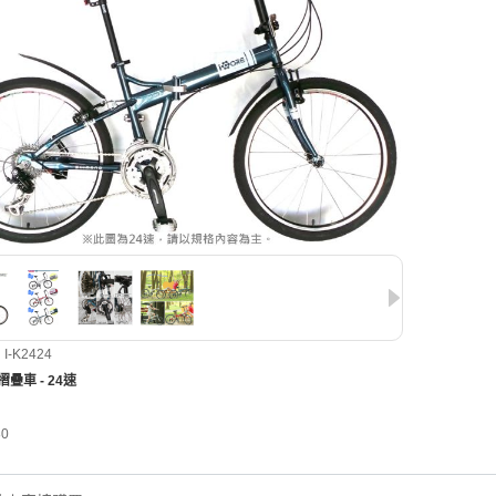
-K2424
摺疊車 - 24速
80