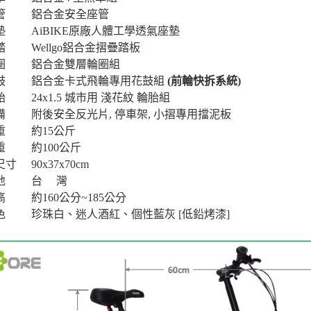
管
鋁合金安全座管
墊
AiBIKE原廠人體工學透氣座墊
踏
Wellgo鋁合金摺疊踏板
圈
鋁合金雙層輪圈組
鼓
鋁合金卡式飛輪專用花鼓組
(前輪快拆系統)
胎
24x1.5 城市用 淺花紋 輪胎組
備
附後安全反光片, 停車架, 小摺專用擋泥板
重
約15公斤
重
約100公斤
尺寸
90x37x70cm
地
台 灣
高
約160公分~185公分
色
珍珠白、迷人酒紅、個性藍灰 [低鉛烤漆]