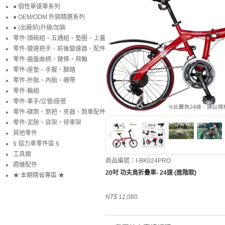
● 個性單速車系列
● OEM/ODM 外銷精選系列
● (出廠前)升級/加裝
零件-頭碗組、五通組、墊圈、上蓋
零件-變速把手、前後變速器、配件
零件-齒盤曲柄、鏈條、飛輪
零件-座墊、手握、腳踏
零件-外胎、內胎、襯帶
零件-輪組
零件-車手/立管/座管
零件-碟煞、煞把、夾器、煞車配件
零件-泥除、貨架、停車架
其他零件
§ 協力車零件區 §
工具類
商品編號：I-BK024PRO
週邊配件
20吋 功夫鳥折疊車- 24速 (進階款)
★ 本期精省專區 ★
NT$
12,080