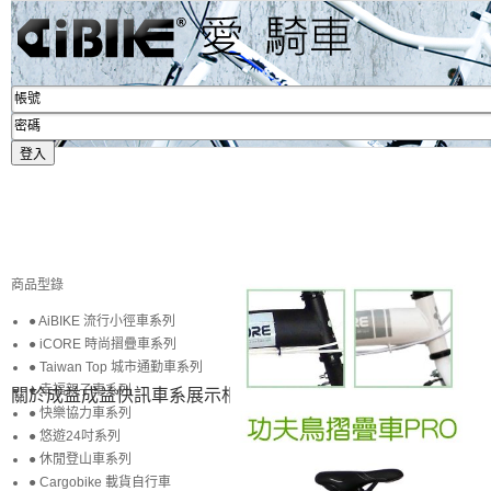
商品型錄
● AiBIKE 流行小徑車系列
● iCORE 時尚摺疊車系列
● Taiwan Top 城市通勤車系列
● 幸福親子車系列
關於成益
成益快訊
車系展示
相簿賞圖
生活專區
賞車購車
● 快樂協力車系列
● 悠遊24吋系列
● 休閒登山車系列
● Cargobike 載貨自行車