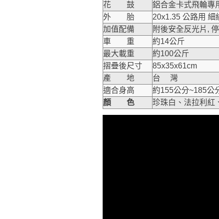
花 鼓
鋁合金卡式飛輪專用
外 胎
20x1.35 公路用
加值配備
附後安全反光片, 
車 重
約14公斤
最大載重
約100公斤
摺疊後尺寸
85x35x61cm
產 地
台 灣
適合身高
約155公分~185公
顏 色
珍珠白、法拉利紅