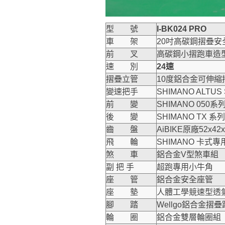
型 號
I-BK024 PRO
車 架
20吋高碳鋼摺疊安
前 叉
高碳鋼小摺跑車
速 別
24速
摺疊立管
10度鋁合金可伸縮
變速把手
SHIMANO ALTU
前 變
SHIMANO 050系
後 變
SHIMANO TX 系列
齒 盤
AiBIKE原廠52x4
飛 輪
SHIMANO 卡式專
煞 車
鋁合金V型煞車組
副 把 手
超跑專用小牛角
座 管
鋁合金安全座管
座 墊
人體工學競速型透氣
腳 踏
Wellgo鋁合金摺
輪 圈
鋁合金雙層輪圈組